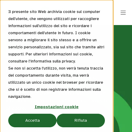
Il presente sito Web archivia cookie sul computer
dell'utente, che vengono utilizzati per raccogliere
informazioni sull'utilizzo del sito e ricordare i
comportamenti dell'utente in futuro. I cookie
servono a migliorare il sito stesso e a offrire un
servizio personalizzato, sia sul sito che tramite altri
FILM
supporti. Per ulteriori informazioni sui cookie,
consultare l'informativa sulla privacy.
Se non si accetta l'utilizzo, non verrà tenuta traccia
Benvenuti nella nostra vetrina
del comportamento durante visita, ma verrà
cinematografica: un luogo dove storie
utilizzato un unico cookie nel browser per ricordare
autentiche, immagini coinvolgenti e
che si è scelto di non registrare informazioni sulla
emozioni profonde si incontrano per dare
navigazione.
vita ad immagini che parlano direttamente
Impostazioni cookie
al cuore.
Ogni film che proponiamo nasce da una
Accetta
Rifiuta
visione condivisa che invita a guardare oltre