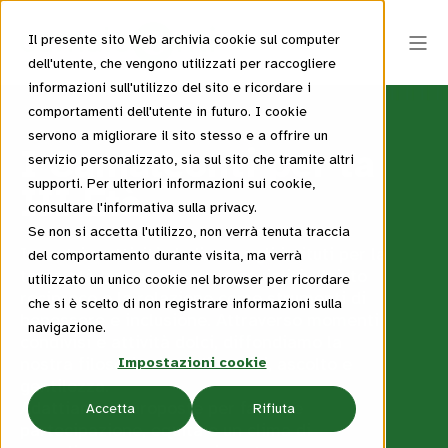
Il presente sito Web archivia cookie sul computer
dell'utente, che vengono utilizzati per raccogliere
informazioni sull'utilizzo del sito e ricordare i
comportamenti dell'utente in futuro. I cookie
servono a migliorare il sito stesso e a offrire un
I Camaleonti per la
servizio personalizzato, sia sul sito che tramite altri
supporti. Per ulteriori informazioni sui cookie,
III Età
consultare l'informativa sulla privacy.
Se non si accetta l'utilizzo, non verrà tenuta traccia
Incontri e attività dedicate agli istituti per la
del comportamento durante visita, ma verrà
terza età, promuovendo la socialità, l’aiuto
utilizzato un unico cookie nel browser per ricordare
reciproco e la relazione come strumenti di
che si è scelto di non registrare informazioni sulla
benessere e inclusione. Attraverso momenti
navigazione.
condivisi e attività dolci, diffondiamo la
nostra filosofia ricca di sorrisi, ascolto e
Impostazioni cookie
gentilezza.
Adattiamo le proposte per favorire
Accetta
Rifiuta
partecipazione, equità e un clima di