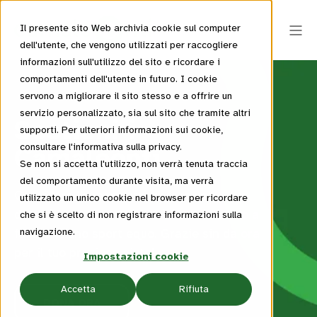
Il presente sito Web archivia cookie sul computer
dell'utente, che vengono utilizzati per raccogliere
informazioni sull'utilizzo del sito e ricordare i
comportamenti dell'utente in futuro. I cookie
servono a migliorare il sito stesso e a offrire un
servizio personalizzato, sia sul sito che tramite altri
Sostieni i
supporti. Per ulteriori informazioni sui cookie,
consultare l'informativa sulla privacy.
Camaleonti
Se non si accetta l'utilizzo, non verrà tenuta traccia
del comportamento durante visita, ma verrà
Considera l'opportunità di fare una
utilizzato un unico cookie nel browser per ricordare
donazione per sostenere il nostro lavoro a
che si è scelto di non registrare informazioni sulla
favore di uno sport equo. Grazie sin da ora
navigazione.
per il tuo prezioso aiuto!
Impostazioni cookie
Accetta
Rifiuta
DONA ORA